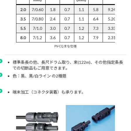
2.0
7/0.60
1.8
0.7
1.1
5.8
9.24
4
3.5
7/0.80
2.4
0.7
1.1
6.4
5.20
7
5.5
7/1.0
3.0
0.7
1.2
7.3
3.33
9
8.0
7/1.2
3.6
0.7
1.2
7.9
2.31
1
PV-CQ 主な仕様
標準条長の他、長尺ドラム取り、束(122m)、その他指定条長
での切断品もご用意できます。
色：黒、黒/白ライン の2種類
端末加工（コネクタ装着）も承ります。