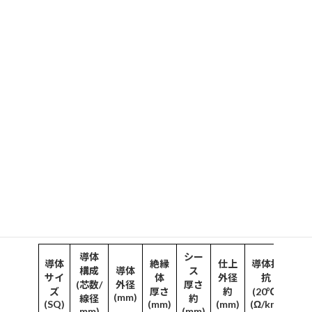
せん。
日本国内で多くのご採用実績が有ります。
構造及び性能
定格電圧：1500V
定格温度：90℃
RoHS2対応
PV-CQ 構造
導体
シー
導体
絶縁
仕上
導体抵
構成
導体
ス
概
サイ
体
外径
抗
(芯数/
外径
厚さ
ズ
厚さ
約
(20℃)
(mm)
(kg
線径
約
(SQ)
(mm)
(mm)
(Ω/km)
mm)
(mm)