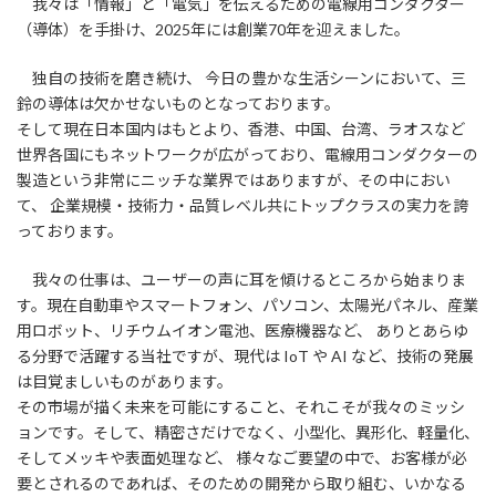
我々は「情報」と「電気」を伝えるための電線用コンダクター
（導体）を手掛け、2025年には創業70年を迎えました。
独自の技術を磨き続け、 今日の豊かな生活シーンにおいて、三
鈴の導体は欠かせないものとなっております。
そして現在日本国内はもとより、香港、中国、台湾、ラオスなど
世界各国にもネットワークが広がっており、電線用コンダクターの
製造という非常にニッチな業界ではありますが、その中におい
て、 企業規模・技術力・品質レベル共にトップクラスの実力を誇
っております。
我々の仕事は、ユーザーの声に耳を傾けるところから始まりま
す。現在自動車やスマートフォン、パソコン、太陽光パネル、産業
用ロボット、リチウムイオン電池、医療機器など、 ありとあらゆ
る分野で活躍する当社ですが、現代は IoT や AI など、技術の発展
は目覚ましいものがあります。
その市場が描く未来を可能にすること、それこそが我々のミッシ
ョンです。そして、精密さだけでなく、小型化、異形化、軽量化、
そしてメッキや表面処理など、 様々なご要望の中で、お客様が必
要とされるのであれば、そのための開発から取り組む、いかなる