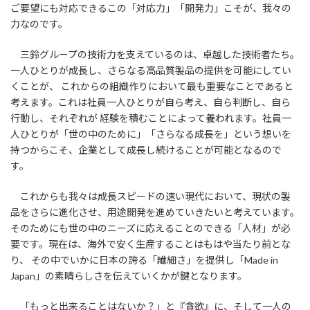
ご要望にも対応できるこの「対応力」「開発力」こそが、我々の
力なのです。
三鈴グループの技術力を支えているのは、卓越した技術者たち。
一人ひとりが成長し、さらなる高品質製品の提供を可能にしてい
くことが、 これからの組織作りにおいて最も重要なことであると
考えます。これは社員一人ひとりが自ら考え、自ら判断し、自ら
行動し、それぞれが 経験を積むことによって養われます。社員一
人ひとりが「世の中のために」「さらなる成長を」という想いを
持つからこそ、企業として成長し続けることが可能となるので
す。
これからも我々は成長スピードの速い現代において、現状の製
品をさらに進化させ、用途開発を進めていきたいと考えています。
そのためにも世の中のニーズに応えることのできる「人材」が必
要です。現在は、海外で安く生産することはもはや当たり前とな
り、 その中でいかに日本の誇る「繊細さ」を提供し「Made in
Japan」の素晴らしさを伝えていくかが鍵となります。
「もっと出来ることはないか？」と『貪欲』に、そして一人の