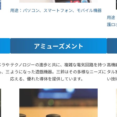
用途：パソコン、スマートフォン、モバイル機器
用途
護ロ
アミューズメント
メラや
テクノロジーの進歩と共に、複雑な電気回路を持つ
高機
も、三
ようになった遊戯機器。三鈴はその多様なニーズに
タル
応える、優れた導体を提供しています。
い技