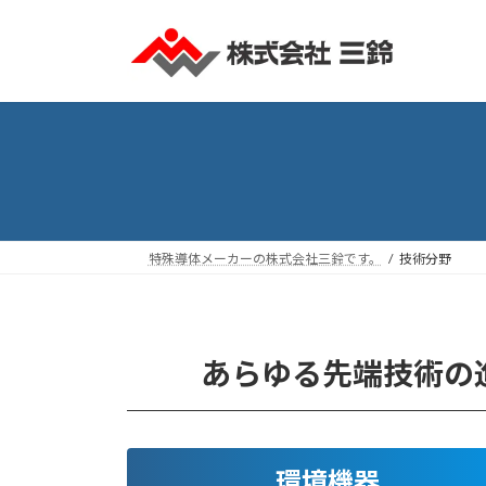
コ
ナ
ン
ビ
テ
ゲ
ン
ー
ツ
シ
へ
ョ
ス
ン
キ
に
ッ
移
プ
動
特殊導体メーカーの株式会社三鈴です。
技術分野
あらゆる先端技術の
環境機器