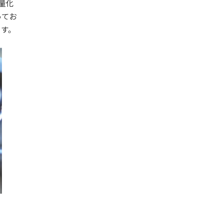
量化
ってお
ます。