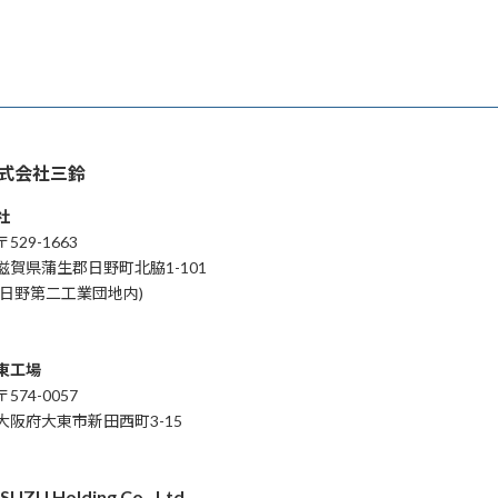
式会社三鈴
社
529-1663
賀県蒲生郡日野町北脇1-101
日野第二工業団地内)
東工場
574-0057
阪府大東市新田西町3-15
SUZU Holding Co., Ltd.