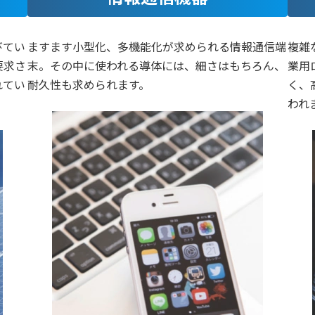
びてい
ますます小型化、多機能化が求められる情報通信端
複雑
要求さ
末。その中に使われる導体には、細さはもちろん、
業用
れてい
耐久性も求められます。
く、
われ